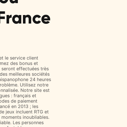
France
t le service client
lamez des bonus et
s seront effectuées très
 des meilleures sociétés
e hispanophone 24 heures
roblème. Utilisez notre
nalisée. Notre site est
ues : français et
thodes de paiement
lancé en 2013 ; les
de jeux incluent RTG et
es moments inoubliables.
fiable. Les personnes