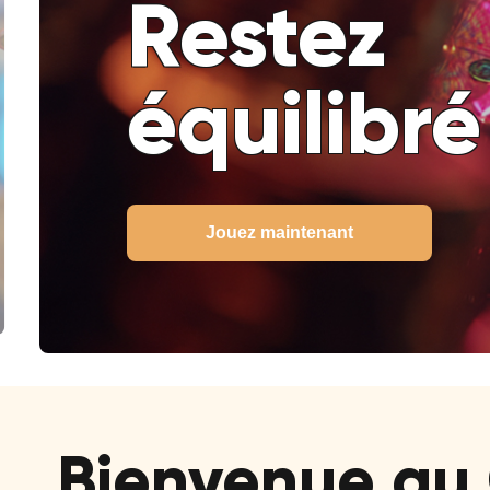
Restez
équilibré
Jouez maintenant
Bienvenue au 