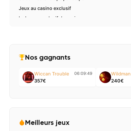
Jeux au casino exclusif
Le bonus exclusif du casino
Cashback et récompenses de tournoi
Codes promotionnels exclusifs du casino
Instructions sur la façon d'utiliser les codes prom
Nos gagnants
Casino exclusif sur mobile
Qu'est-ce qui distingue l'application ?
Wiccan T
Darryl
06:09:53
Programme VIP exclusif du casino
357€
393€
Récompenses VIP : à quoi s'attendre
Paiements sécurisés et protection des joueurs
Paiements sûrs et retraits fiables
Sécurité des joueurs
Meilleurs jeux
Jeu responsable