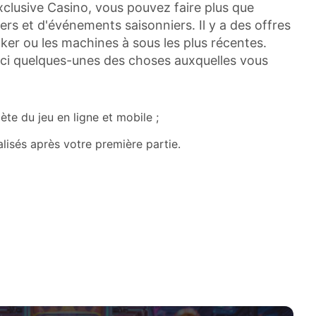
xclusive Casino, vous pouvez faire plus que
ers et d'événements saisonniers. Il y a des offres
oker ou les machines à sous les plus récentes.
oici quelques-unes des choses auxquelles vous
te du jeu en ligne et mobile ;
lisés après votre première partie.