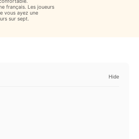
confortable.
me français. Les joueurs
ue vous ayez une
urs sur sept.
Hide