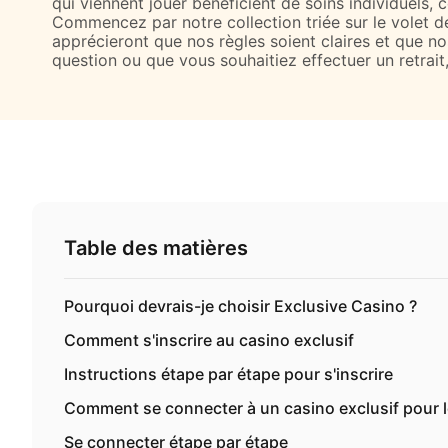
qui viennent jouer bénéficient de soins individuels, 
Commencez par notre collection triée sur le volet de
apprécieront que nos règles soient claires et que 
question ou que vous souhaitiez effectuer un retrait,
Table des matières
Pourquoi devrais-je choisir Exclusive Casino ?
Comment s'inscrire au casino exclusif
Instructions étape par étape pour s'inscrire
Comment se connecter à un casino exclusif pour l
Se connecter étape par étape