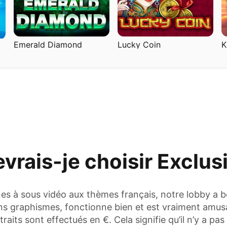
Emerald Diamond
Lucky Coin
K
vrais-je choisir Exclus
nes à sous vidéo aux thèmes français, notre lobby a
bons graphismes, fonctionne bien et est vraiment amusa
aits sont effectués en €. Cela signifie qu’il n’y a pas