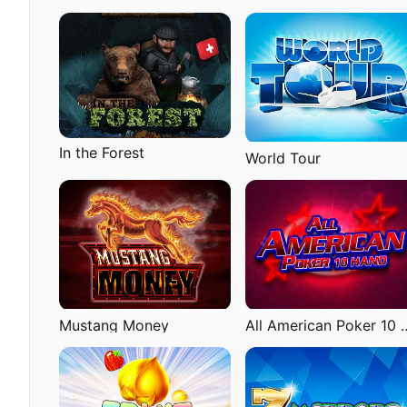
Suivez strictement la politique 18+
In the Forest
World Tour
Mustang Money
All American P