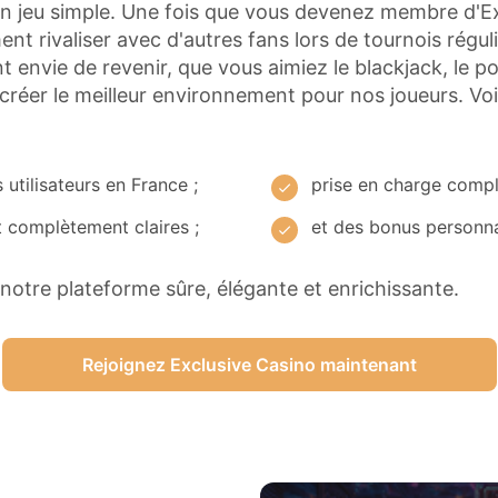
e un jeu simple. Une fois que vous devenez membre d'E
t rivaliser avec d'autres fans lors de tournois réguli
t envie de revenir, que vous aimiez le blackjack, le p
 créer le meilleur environnement pour nos joueurs. V
 utilisateurs en France ;
prise en charge complè
t complètement claires ;
et des bonus personna
 notre plateforme sûre, élégante et enrichissante.
Rejoignez Exclusive Casino maintenant