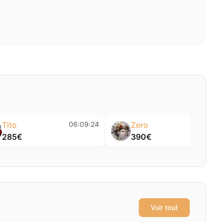
Albatross
06:09:20
Tito
06:09:
226€
285€
Voir tout