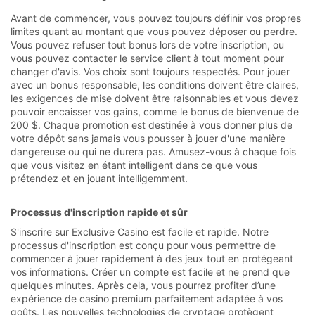
Avant de commencer, vous pouvez toujours définir vos propres
limites quant au montant que vous pouvez déposer ou perdre.
Vous pouvez refuser tout bonus lors de votre inscription, ou
vous pouvez contacter le service client à tout moment pour
changer d'avis. Vos choix sont toujours respectés. Pour jouer
avec un bonus responsable, les conditions doivent être claires,
les exigences de mise doivent être raisonnables et vous devez
pouvoir encaisser vos gains, comme le bonus de bienvenue de
200 $. Chaque promotion est destinée à vous donner plus de
votre dépôt sans jamais vous pousser à jouer d'une manière
dangereuse ou qui ne durera pas. Amusez-vous à chaque fois
que vous visitez en étant intelligent dans ce que vous
prétendez et en jouant intelligemment.
Processus d'inscription rapide et sûr
S'inscrire sur Exclusive Casino est facile et rapide. Notre
processus d'inscription est conçu pour vous permettre de
commencer à jouer rapidement à des jeux tout en protégeant
vos informations. Créer un compte est facile et ne prend que
quelques minutes. Après cela, vous pourrez profiter d’une
expérience de casino premium parfaitement adaptée à vos
goûts. Les nouvelles technologies de cryptage protègent