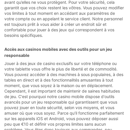
avant qu’elles ne vous protègent. Pour votre sécurité, cela
garantit que vos choix restent les vôtres. Vous pouvez modifier
vos limites à tout moment en accédant aux paramètres de
votre compte ou en appelant le service client. Notre personnel
est toujours prêt à vous aider à créer un endroit sûr et
confortable pour jouer à des jeux qui correspondent à vos
besoins spécifiques.
Accès aux casinos mobiles avec des outils pour un jeu
responsable
Jouer à des jeux de casino exclusifs sur votre téléphone ou
votre tablette vous offre le plus de liberté et de commodité.
Vous pouvez accéder à des machines à sous populaires, à des
tables en direct et à des fonctionnalités amusantes à tout
moment, que vous soyez à la maison ou en déplacement.
Cependant, il est important de maintenir de saines habitudes
de jeu. C'est pourquoi notre casino mobile dispose d'outils
avancés pour un jeu responsable qui garantissent que vous
pouvez jouer en toute sécurité, selon vos moyens, et vous
amuser où que vous soyez. Parce qu'il fonctionne parfaitement
sur les appareils iOS et Android, vous pouvez déposer aussi
peu que €10 et définir vos propres limites sans aucun
problème. Vous êtes donc toujours aux commandes, peu