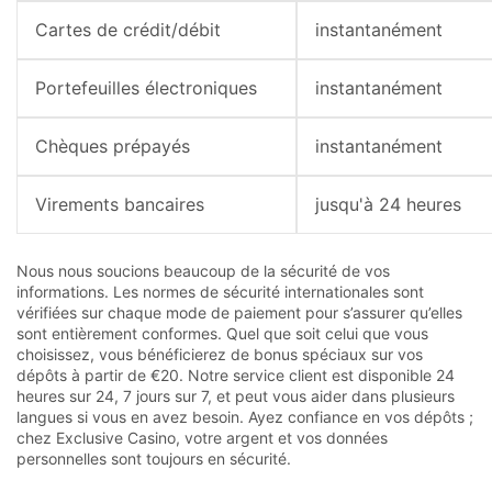
Cartes de crédit/débit
instantanément
Portefeuilles électroniques
instantanément
Chèques prépayés
instantanément
Virements bancaires
jusqu'à 24 heures
Nous nous soucions beaucoup de la sécurité de vos
informations. Les normes de sécurité internationales sont
vérifiées sur chaque mode de paiement pour s’assurer qu’elles
sont entièrement conformes. Quel que soit celui que vous
choisissez, vous bénéficierez de bonus spéciaux sur vos
dépôts à partir de €20. Notre service client est disponible 24
heures sur 24, 7 jours sur 7, et peut vous aider dans plusieurs
langues si vous en avez besoin. Ayez confiance en vos dépôts ;
chez Exclusive Casino, votre argent et vos données
personnelles sont toujours en sécurité.