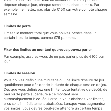
déposer chaque jour, chaque semaine ou chaque mois. Par
exemple, ne mettez pas plus de €150 sur votre compte chaque
semaine.
Limites de perte
Limitez le montant total que vous pouvez perdre dans un
certain laps de temps, comme €75 par mois.
Fixer des limites au montant que vous pouvez parier
Par exemple, assurez-vous de ne pas parier plus de €100 par
jour.
Limites de session
Vous pouvez définir une minuterie ou une limite d'heure de jeu
quotidienne pour décider de la durée de chaque session de jeu.
Dès que vous définissez une limite, toute tentative de dépôt, de
pari ou de perte supérieure à ce montant sera
automatiquement bloquée. Lorsque vous abaissez vos limites,
elles sont immédiatement abaissées. Lorsque vous augmentez
vos limites, vous devrez peut-être attendre un certain temps